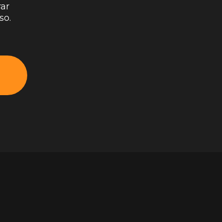
ar
so.