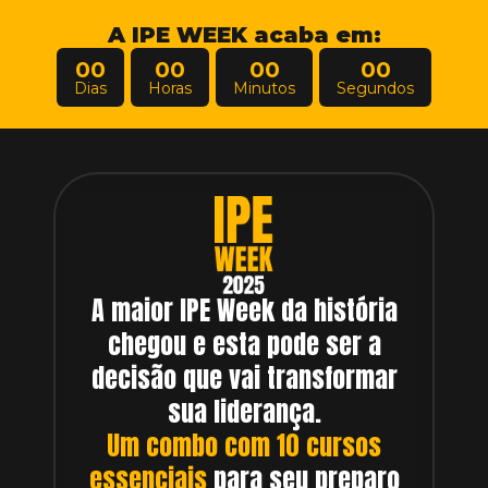
A IPE WEEK acaba em:
00
00
00
00
Dias
Horas
Minutos
Segundos
A maior IPE Week da história
chegou e esta pode ser a
decisão que vai transformar
sua liderança.
Um combo com 10 cursos
essenciais
para seu preparo