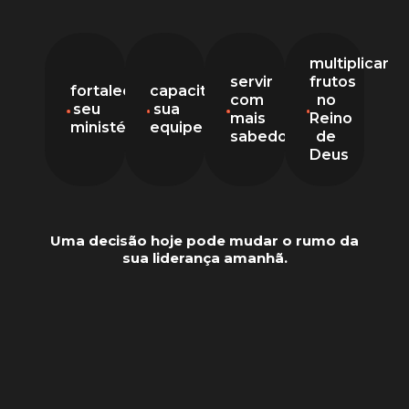
multiplicar
servir
frutos
fortalecer
capacitar
com
no
seu
sua
mais
Reino
ministério
equipe
sabedoria
de
Deus
Uma decisão hoje pode mudar o rumo da
sua liderança amanhã.